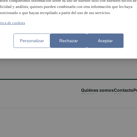
bién compartimos información sobre su uso de nuestro sitio con nuestros socios de
licidad y análisis, quienes pueden combinarla con otra información que les haya
porcionado o que hayan recopilado a partir del uso de sus servicios.
ítica de cookies
Personalizar
Rechazar
Aceptar
Quiénes somos
Contacto
P