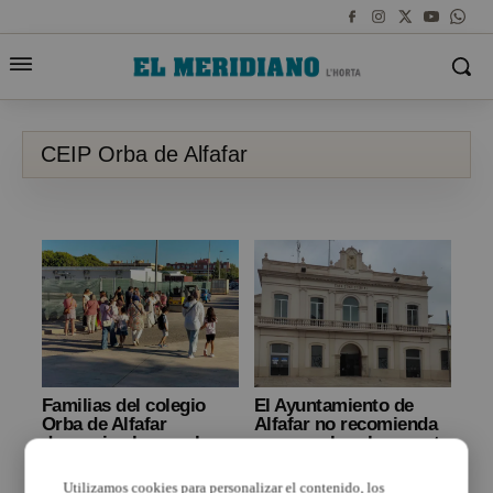
CEIP Orba de Alfafar
Familias del colegio
El Ayuntamiento de
Orba de Alfafar
Alfafar no recomienda
denuncian las «malas
empezar las clases esta
condiciones» de la
semana en Orba
vuelta al cole de sus
Utilizamos cookies para personalizar el contenido, los