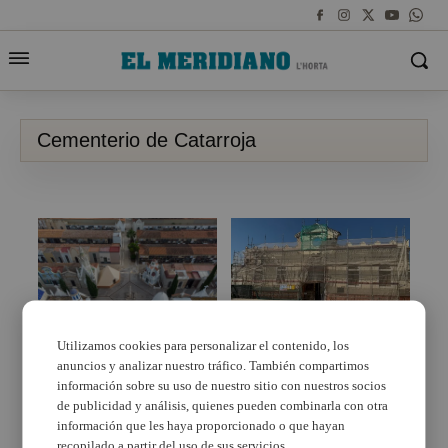
Cementerio de Catarroja
El Cementeri de
Catarroja rep millores
Utilizamos cookies para personalizar el contenido, los
interiors mentre
anuncios y analizar nuestro tráfico. También compartimos
El cementeri de
finalitza la
Catarroja estrena
información sobre su uso de nuestro sitio con nuestros socios
rehabilitación de la
compte de twitter
de publicidad y análisis, quienes pueden combinarla con otra
seua façana
información que les haya proporcionado o que hayan
recopilado a partir del uso de sus servicios.