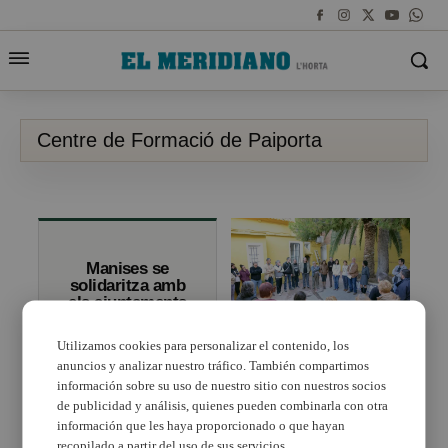
Centre de Formació de Paiporta
Manises se
solidaritza amb
els ajuntaments
denunciats per
exhibir la
Utilizamos cookies para personalizar el contenido, los
bandera
anuncios y analizar nuestro tráfico. También compartimos
Paiporta programa un
republicana
mes d’abril replet de
información sobre su uso de nuestro sitio con nuestros socios
cursos per a aturats
de publicidad y análisis, quienes pueden combinarla con otra
información que les haya proporcionado o que hayan
recopilado a partir del uso de sus servicios.