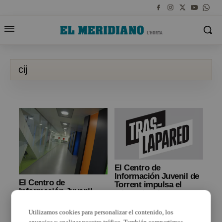
cij
El Centro de
Información Juvenil de
El Centro de
Torrent impulsa el
Información Juvenil
talento local con sus
(CIJ) de Torrent
concursos de
presenta su programa
fotografía, pintura
Utilizamos cookies para personalizar el contenido, los
de actividades
mural y arte visual