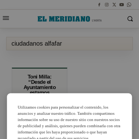
ciudadanos alfafar
Toni Milla:
“Desde el
Ayuntamiento
estamos
impulsando la
creación de una
Utilizamos cookies para personalizar el contenido, los
asociación para
la zona
anuncios y analizar nuestro tráfico. También compartimos
comercial”
información sobre su uso de nuestro sitio con nuestros socios
de publicidad y análisis, quienes pueden combinarla con otra
información que les haya proporcionado o que hayan
recopilado a partir del uso de sus servicios.