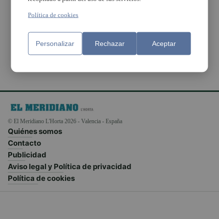
director del Col·legi
Sedaví José Molina
Política de cookies
García
Personalizar
Rechazar
Aceptar
© El Meridiano L'Horta 2026 - Valencia - España
Quiénes somos
Contacto
Publicidad
Aviso legal y Política de privacidad
Política de cookies