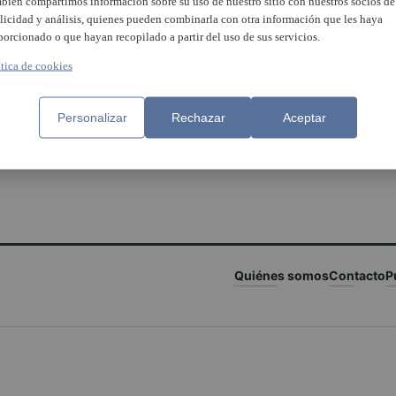
bién compartimos información sobre su uso de nuestro sitio con nuestros socios de
licidad y análisis, quienes pueden combinarla con otra información que les haya
porcionado o que hayan recopilado a partir del uso de sus servicios.
ítica de cookies
Personalizar
Rechazar
Aceptar
Quiénes somos
Contacto
P