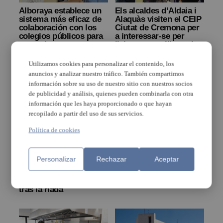
Alboraya establece un
Els alcaldes d’Aldaia i
sistema más eficaz de
Alaquàs visiten el CEIP
colaboración con los
Ciutat de Cremona per
colegios públicos para
a interessar-se per
comunicar
l’alumnat acollit per la
DANA
Utilizamos cookies para personalizar el contenido, los
anuncios y analizar nuestro tráfico. También compartimos
información sobre su uso de nuestro sitio con nuestros socios
de publicidad y análisis, quienes pueden combinarla con otra
información que les haya proporcionado o que hayan
recopilado a partir del uso de sus servicios.
Política de cookies
El alumnado del CEIP
IES de Benetússer y
Mariano Benlliure de
Albal no abrirán pese a
Personalizar
Rechazar
Aceptar
Aldaia vuelve a su
poder hacerlo
centro tras finalizar las
obras de reparación
tras la riada