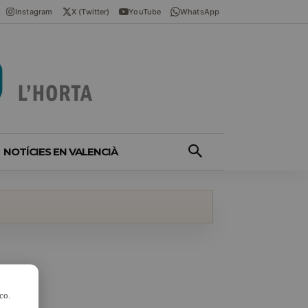
Instagram
X (Twitter)
YouTube
WhatsApp
NOTÍCIES EN VALENCIÀ
co.