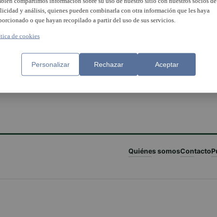
bién compartimos información sobre su uso de nuestro sitio con nuestros socios de
licidad y análisis, quienes pueden combinarla con otra información que les haya
porcionado o que hayan recopilado a partir del uso de sus servicios.
ítica de cookies
Personalizar
Rechazar
Aceptar
Quiénes somos
Contacto
P