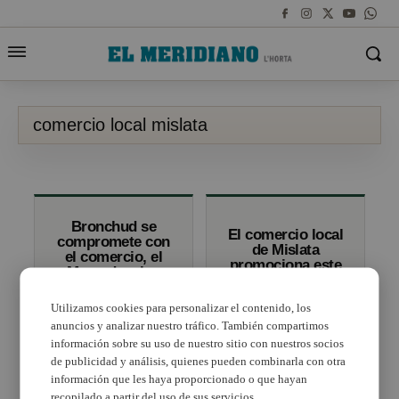
comercio local mislata
Bronchud se
El comercio local
compromete con
de Mislata
el comercio, el
promociona este
Mercado y los
fin de semana su
autónomos de
oferta de
Mislata para
Utilizamos cookies para personalizar el contenido, los
productos y
generar empleo
servicios
anuncios y analizar nuestro tráfico. También compartimos
y riqueza
información sobre su uso de nuestro sitio con nuestros socios
de publicidad y análisis, quienes pueden combinarla con otra
información que les haya proporcionado o que hayan
recopilado a partir del uso de sus servicios.