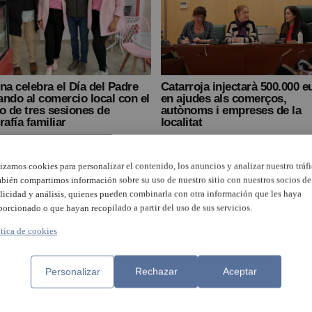
na celebra el Día del Padre
Catarroja injectarà 500.000 e
ndo al comercio local con el
en ajudes als comerços,
o de tres sesiones de
autònoms i empreses de la
rafía familiar
localitat
lizamos cookies para personalizar el contenido, los anuncios y analizar nuestro tráfi
bién compartimos información sobre su uso de nuestro sitio con nuestros socios de
licidad y análisis, quienes pueden combinarla con otra información que les haya
porcionado o que hayan recopilado a partir del uso de sus servicios.
ítica de cookies
Personalizar
Rechazar
Aceptar
comercios de Burjassot ya
Quart de Poblet reparte libro
en adherirse a la campaña
valenciano en los comercios