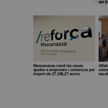
del 
Massanassa resol les seues
Alfaf
ajudes a empreses i comerços per
comer
import de 27.198,27 euros
escol