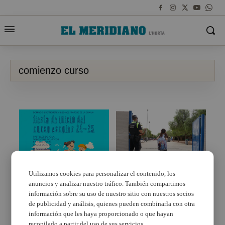
comienzo curso
Utilizamos cookies para personalizar el contenido, los
anuncios y analizar nuestro tráfico. También compartimos
Burjassot dona la
Ya hay fecha de inicio
benvinguda al curs
del curso escolar
información sobre su uso de nuestro sitio con nuestros socios
escolar amb una
2022/23
de publicidad y análisis, quienes pueden combinarla con otra
vesprada de jocs
información que les haya proporcionado o que hayan
d’aigua a La Granja
recopilado a partir del uso de sus servicios.