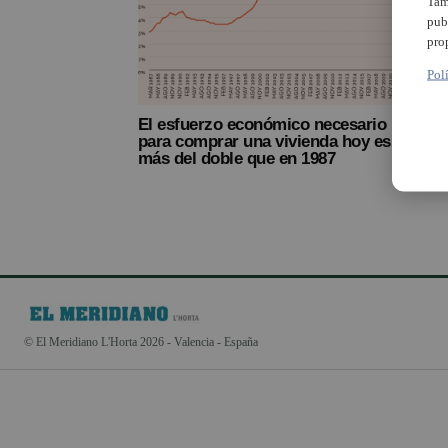
Tam
pub
pro
Pol
El esfuerzo económico necesario
para comprar una vivienda hoy es
más del doble que en 1987
© El Meridiano L'Horta 2026 - Valencia - España