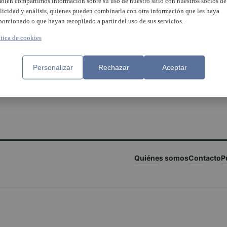
bién compartimos información sobre su uso de nuestro sitio con nuestros socios de
licidad y análisis, quienes pueden combinarla con otra información que les haya
porcionado o que hayan recopilado a partir del uso de sus servicios.
ítica de cookies
Personalizar
Rechazar
Aceptar
Quiénes somos
Contacto
P