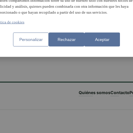
bién compartimos información sobre su uso de nuestro sitio con nuestros socios de
licidad y análisis, quienes pueden combinarla con otra información que les haya
porcionado o que hayan recopilado a partir del uso de sus servicios.
ítica de cookies
Personalizar
Rechazar
Aceptar
Quiénes somos
Contacto
P