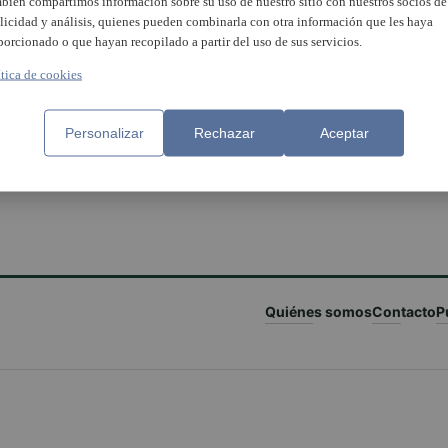
bién compartimos información sobre su uso de nuestro sitio con nuestros socios de
licidad y análisis, quienes pueden combinarla con otra información que les haya
porcionado o que hayan recopilado a partir del uso de sus servicios.
ítica de cookies
Personalizar
Rechazar
Aceptar
Quiénes somos
Contacto
P