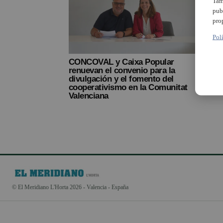
Tam
pub
pro
Pol
CONCOVAL y Caixa Popular
Juan
renuevan el convenio para la
gana
divulgación y el fomento del
Pepe
cooperativismo en la Comunitat
Vale
Valenciana
© El Meridiano L'Horta 2026 - Valencia - España