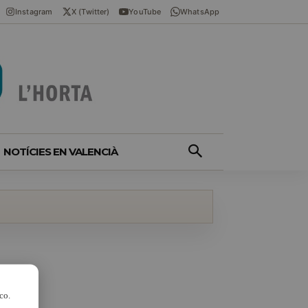
Instagram
X (Twitter)
YouTube
WhatsApp
NOTÍCIES EN VALENCIÀ
co.