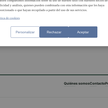
bién compartimos información sobre su uso de nuestro sitio con nuestros socios de
licidad y análisis, quienes pueden combinarla con otra información que les haya
porcionado o que hayan recopilado a partir del uso de sus servicios.
ítica de cookies
 Antonio Pedreño y À Punt,
Personalizar
Rechazar
Aceptar
dores de los XV Premios
 Miquel del Cooperativismo
nciano
Quiénes somos
Contacto
P