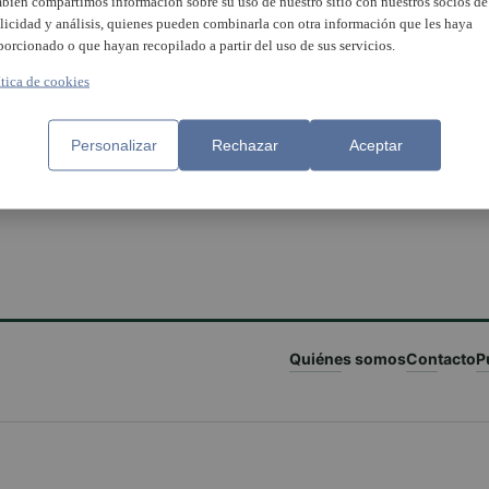
bién compartimos información sobre su uso de nuestro sitio con nuestros socios de
licidad y análisis, quienes pueden combinarla con otra información que les haya
porcionado o que hayan recopilado a partir del uso de sus servicios.
ítica de cookies
Personalizar
Rechazar
Aceptar
Quiénes somos
Contacto
P