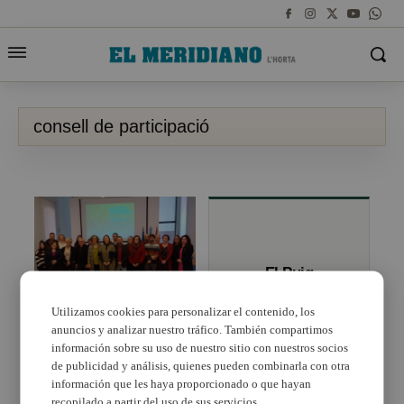
consell de participació
El Puig
constitueix el
seu segon
Utilizamos cookies para personalizar el contenido, los
Consell de
anuncios y analizar nuestro tráfico. También compartimos
L’Ajuntament
Participació
d’Alboraia assisteix a la
información sobre su uso de nuestro sitio con nuestros socios
ciutadana
constitució de la Xarxa
de publicidad y análisis, quienes pueden combinarla con otra
de Governança
información que les haya proporcionado o que hayan
Participativa de la
recopilado a partir del uso de sus servicios.