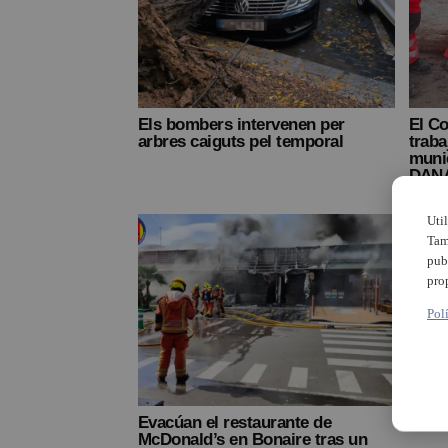
Els bombers intervenen per
El C
arbres caiguts pel temporal
traba
munic
DAN
Uti
Tam
pub
pro
Pol
Evacúan el restaurante de
Incen
McDonald’s en Bonaire tras un