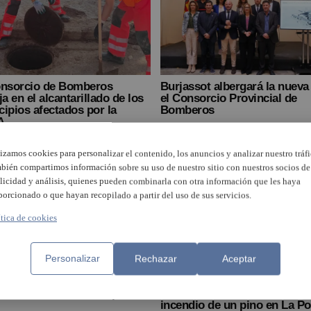
onsorcio de Bomberos
Burjassot albergará la nueva
ja en el alcantarillado de los
el Consorcio Provincial de
ipios afectados por la
Bomberos
A
lizamos cookies para personalizar el contenido, los anuncios y analizar nuestro tráfi
bién compartimos información sobre su uso de nuestro sitio con nuestros socios de
licidad y análisis, quienes pueden combinarla con otra información que les haya
porcionado o que hayan recopilado a partir del uso de sus servicios.
ítica de cookies
Personalizar
Rechazar
Aceptar
dio industrial en Beniparrell
Los bomberos intervienen en
incendio de un pino en La Po