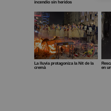
incendio sin heridos
La lluvia protagoniza la Nit de la
Resc
cremà
en un