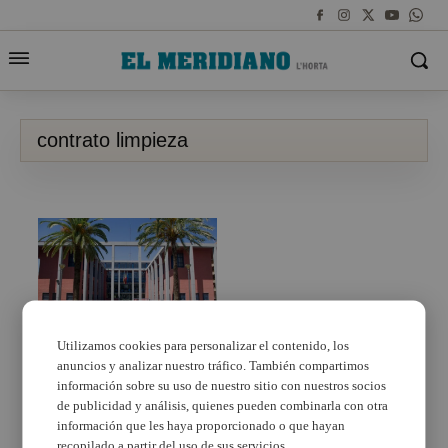
contrato limpieza
Xirivella lanza el mayor
Utilizamos cookies para personalizar el contenido, los
contrato de su historia
anuncios y analizar nuestro tráfico. También compartimos
para renovar el servicio
información sobre su uso de nuestro sitio con nuestros socios
de limpieza viaria y
de publicidad y análisis, quienes pueden combinarla con otra
recogida de residuos
información que les haya proporcionado o que hayan
recopilado a partir del uso de sus servicios.