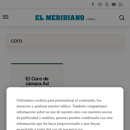
coro
El Coro de
cámara Ad
Libitum, ganador
del XIX Gran
Premio Nacional
Utilizamos cookies para personalizar el contenido, los
de Canto Coral
anuncios y analizar nuestro tráfico. También compartimos
información sobre su uso de nuestro sitio con nuestros socios
de publicidad y análisis, quienes pueden combinarla con otra
información que les haya proporcionado o que hayan
recopilado a partir del uso de sus servicios.