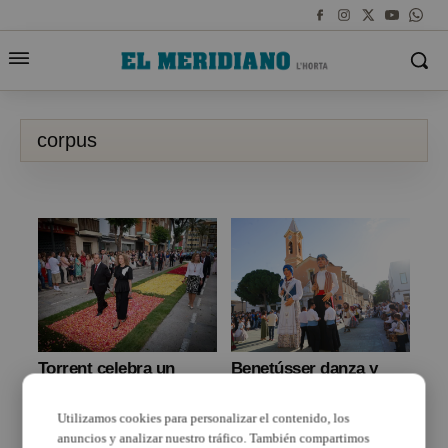
corpus
Torrent celebra un
Benetússer danza y
Corpus històric en el 40
procesiona por el
aniversari de la seua
Corpus en sus Fiestas
Utilizamos cookies para personalizar el contenido, los
Cavalcada
Mayores
anuncios y analizar nuestro tráfico. También compartimos