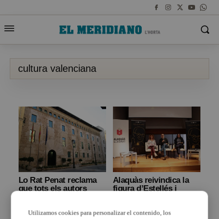
cultura valenciana
Lo Rat Penat reclama
Alaquàs reivindica la
que tots els autors
figura d’Estellés i
valencians tinguen
defensa la llengua i
cabuda en
cultura valenciana
Utilizamos cookies para personalizar el contenido, los
l’ensenyament