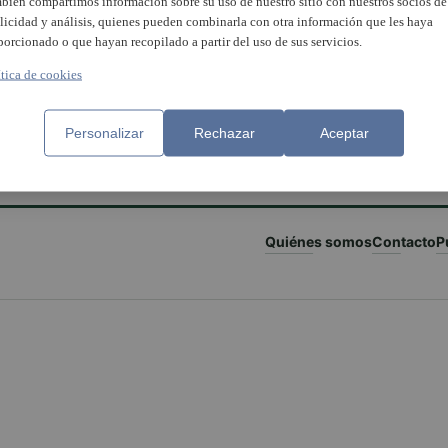
bién compartimos información sobre su uso de nuestro sitio con nuestros socios de
licidad y análisis, quienes pueden combinarla con otra información que les haya
porcionado o que hayan recopilado a partir del uso de sus servicios.
ítica de cookies
Personalizar
Rechazar
Aceptar
Quiénes somos
Contacto
P