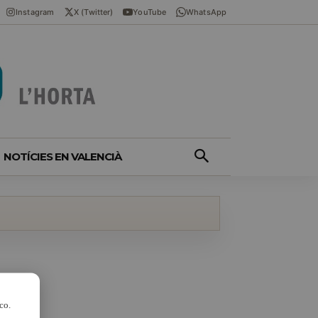
Instagram
X (Twitter)
YouTube
WhatsApp
NOTÍCIES EN VALENCIÀ
co.