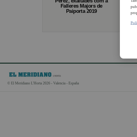
Pérez, exaltades com a
Tam
Falleres Majors de
pub
Paiporta 2019
pro
Pol
© El Meridiano L'Horta 2026 - Valencia - España