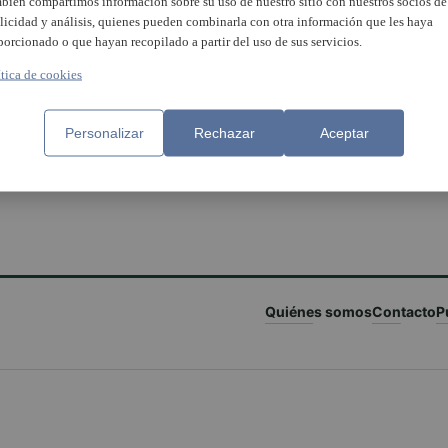
bién compartimos información sobre su uso de nuestro sitio con nuestros socios de
licidad y análisis, quienes pueden combinarla con otra información que les haya
porcionado o que hayan recopilado a partir del uso de sus servicios.
ítica de cookies
Personalizar
Rechazar
Aceptar
Quiénes somos
Contacto
P