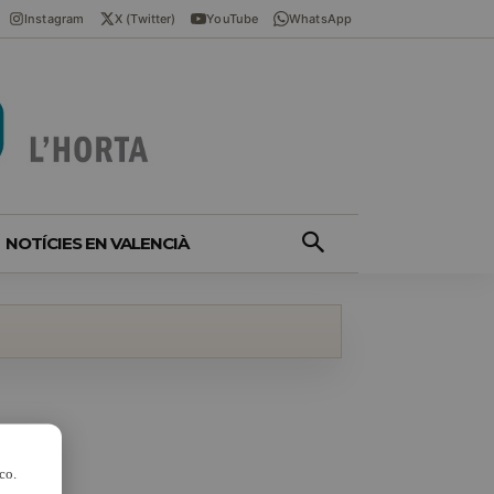
Instagram
X (Twitter)
YouTube
WhatsApp
NOTÍCIES EN VALENCIÀ
co.