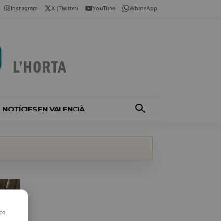
Instagram
X (Twitter)
YouTube
WhatsApp
NOTÍCIES EN VALENCIÀ
co.