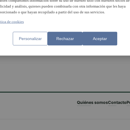
bién compartimos información sobre su uso de nuestro sitio con nuestros socios de
licidad y análisis, quienes pueden combinarla con otra información que les haya
porcionado o que hayan recopilado a partir del uso de sus servicios.
ítica de cookies
rtell de Reis de David Esteve
????? ?????? ???????????
Personalizar
Rechazar
Aceptar
sseria entre els 12 millors
??????????? ????́? ??????
panya
?? ??????? ?? ???? ????́? 
?’???????
Quiénes somos
Contacto
P