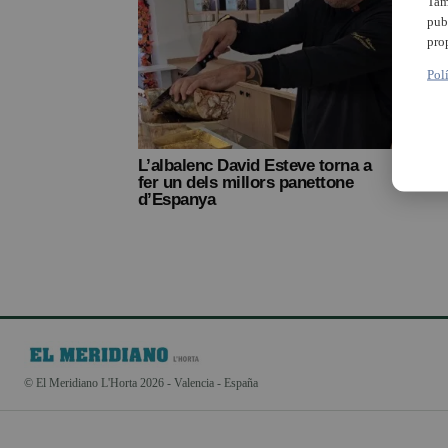
Tam
pub
pro
Pol
El to
Pasti
d’Es
L’albalenc David Esteve torna a
fer un dels millors panettone
d’Espanya
© El Meridiano L'Horta 2026 - Valencia - España