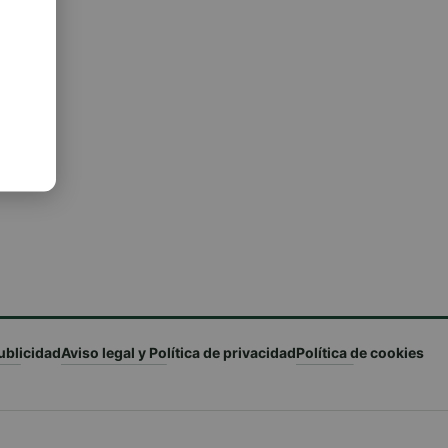
 ?
? ??
??? ?
ublicidad
Aviso legal y Política de privacidad
Política de cookies