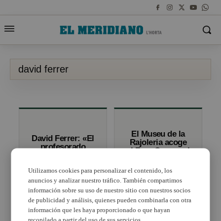
david ferrer
El Museu de la
David Ferrer: «El
Rajoleria acoge
profesorado
el Foro Comarcal
tiene que estar
El Meridiano
formado en
para hablar
Utilizamos cookies para personalizar el contenido, los
igualdad»
sobre Igualdad
anuncios y analizar nuestro tráfico. También compartimos
información sobre su uso de nuestro sitio con nuestros socios
de publicidad y análisis, quienes pueden combinarla con otra
información que les haya proporcionado o que hayan
recopilado a partir del uso de sus servicios.