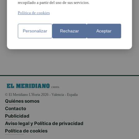
recopilado a partir del uso de sus servicios.
La Asociación DICAPAZ
Política de cookies
impulsará un proyecto
solidario en la India con
la actuación de Dani
Personalizar
Rechazar
Aceptar
Guapo
© El Meridiano L'Horta 2026 - Valencia - España
Quiénes somos
Contacto
Publicidad
Aviso legal y Política de privacidad
Política de cookies