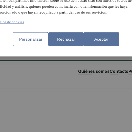
bién compartimos información sobre su uso de nuestro sitio con nuestros socios de
licidad y análisis, quienes pueden combinarla con otra información que les haya
porcionado o que hayan recopilado a partir del uso de sus servicios.
ítica de cookies
Personalizar
Rechazar
Aceptar
Quiénes somos
Contacto
P