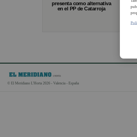
Tam
presenta como alternativa
pub
en el PP de Catarroja
pro
Pol
© El Meridiano L'Horta 2026 - Valencia - España