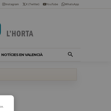
Instagram
X (Twitter)
YouTube
WhatsApp
NOTÍCIES EN VALENCIÀ
co.