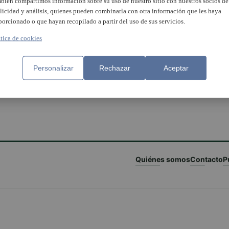
bién compartimos información sobre su uso de nuestro sitio con nuestros socios de
licidad y análisis, quienes pueden combinarla con otra información que les haya
porcionado o que hayan recopilado a partir del uso de sus servicios.
ítica de cookies
Personalizar
Rechazar
Aceptar
Quiénes somos
Contacto
P