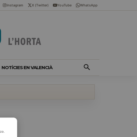
Instagram
X (Twitter)
YouTube
WhatsApp
NOTÍCIES EN VALENCIÀ
co.