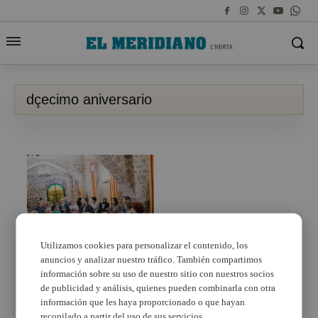
dçecimo aniversario
VÍDEO
Utilizamos cookies para personalizar el contenido, los
anuncios y analizar nuestro tráfico. También compartimos
Vecinos de Torrent
visitan El Puig con
información sobre su uso de nuestro sitio con nuestros socios
motivo de la tercera
de publicidad y análisis, quienes pueden combinarla con otra
escapada comarcal El
información que les haya proporcionado o que hayan
Meridiano
recopilado a partir del uso de sus servicios.