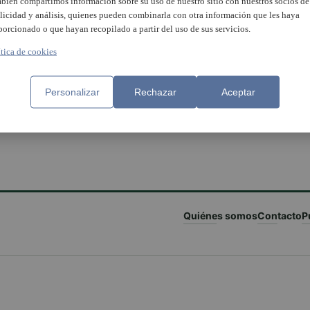
bién compartimos información sobre su uso de nuestro sitio con nuestros socios de
licidad y análisis, quienes pueden combinarla con otra información que les haya
porcionado o que hayan recopilado a partir del uso de sus servicios.
ítica de cookies
Personalizar
Rechazar
Aceptar
Quiénes somos
Contacto
P