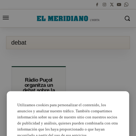
debat
Ràdio Puçol
organitza un
debat sobre la
política
municipal
Utilizamos cookies para personalizar el contenido, los
aprofitant el
canvi d’alcaldia
anuncios y analizar nuestro tráfico. También compartimos
información sobre su uso de nuestro sitio con nuestros socios
de publicidad y análisis, quienes pueden combinarla con otra
información que les haya proporcionado o que hayan
recopilado a partir del uso de sus servicios.