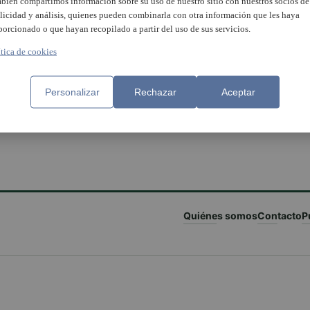
bién compartimos información sobre su uso de nuestro sitio con nuestros socios de
licidad y análisis, quienes pueden combinarla con otra información que les haya
porcionado o que hayan recopilado a partir del uso de sus servicios.
ítica de cookies
Personalizar
Rechazar
Aceptar
Quiénes somos
Contacto
P