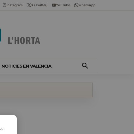
Instagram
X (Twitter)
YouTube
WhatsApp
NOTÍCIES EN VALENCIÀ
co.