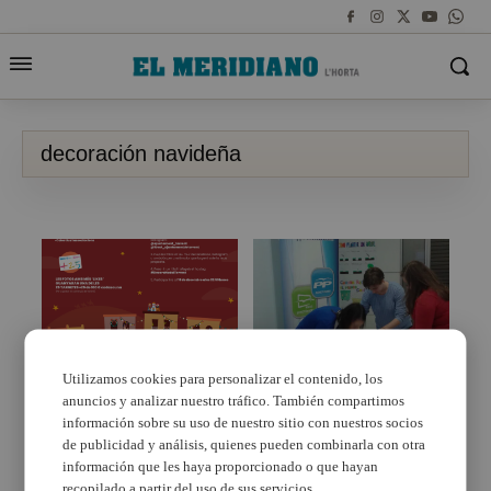
decoración navideña
Utilizamos cookies para personalizar el contenido, los
anuncios y analizar nuestro tráfico. También compartimos
‘Decora Torrent’, la III
El PP de Benetússer
Campaña de
organiza talleres
información sobre su uso de nuestro sitio con nuestros socios
Decoración Navideña
infantiles, el último
de publicidad y análisis, quienes pueden combinarla con otra
sobre Medio Ambiente
información que les haya proporcionado o que hayan
recopilado a partir del uso de sus servicios.