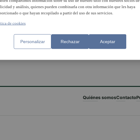
bién compartimos información sobre su uso de nuestro sitio con nuestros socios de
licidad y análisis, quienes pueden combinarla con otra información que les haya
porcionado o que hayan recopilado a partir del uso de sus servicios.
ítica de cookies
Personalizar
Rechazar
Aceptar
Quiénes somos
Contacto
P