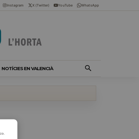
Instagram
X (Twitter)
YouTube
WhatsApp
NOTÍCIES EN VALENCIÀ
co.