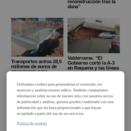
reconstrucción tras la
dana”
Valderrama: “El
Transportes activa 28,5
Gobierno cortó la A-3
millones de euros de
en Requena y las líneas
emergencia para
de Cercanías
construir tres viaductos
ferroviarias, pero no
en la C-3 entre Aldaia y
cortó la circulación en
Utilizamos cookies para personalizar el contenido, los
Buñol y recuperar la
la autovía en Chiva, ni
anuncios y analizar nuestro tráfico. También compartimos
circulación tras la
en el bypass, ni en la
DANA
información sobre su uso de nuestro sitio con nuestros socios
pista de Silla, pese a
de publicidad y análisis, quienes pueden combinarla con otra
ser su competencia”
información que les haya proporcionado o que hayan
recopilado a partir del uso de sus servicios.
Política de cookies