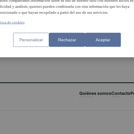
bién compartimos información sobre su uso de nuestro sitio con nuestros socios de
licidad y análisis, quienes pueden combinarla con otra información que les haya
porcionado o que hayan recopilado a partir del uso de sus servicios.
ítica de cookies
Personalizar
Rechazar
Aceptar
Quiénes somos
Contacto
P