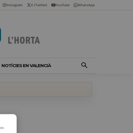
Instagram
X (Twitter)
YouTube
WhatsApp
NOTÍCIES EN VALENCIÀ
co.