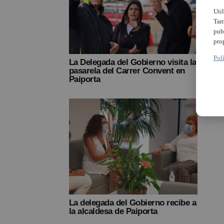
Uti
Tam
pub
pro
Pol
La Delegada del Gobierno visita la
Misla
pasarela del Carrer Convent en
sus f
Paiporta
Gobi
La delegada del Gobierno recibe a
la alcaldesa de Paiporta