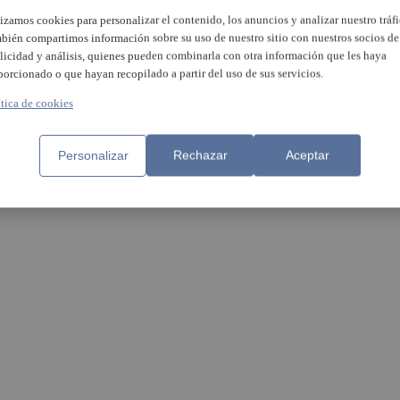
lizamos cookies para personalizar el contenido, los anuncios y analizar nuestro tráfi
bién compartimos información sobre su uso de nuestro sitio con nuestros socios de
licidad y análisis, quienes pueden combinarla con otra información que les haya
porcionado o que hayan recopilado a partir del uso de sus servicios.
ítica de cookies
ta celebra el último día de
La FAC de Benetússer recibe
iestas con la delegada del
visita de la delegada del Gob
erno
Pilar Bernabé
Personalizar
Rechazar
Aceptar