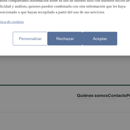
bién compartimos información sobre su uso de nuestro sitio con nuestros socios de
licidad y análisis, quienes pueden combinarla con otra información que les haya
porcionado o que hayan recopilado a partir del uso de sus servicios.
ítica de cookies
Personalizar
Rechazar
Aceptar
Quiénes somos
Contacto
P