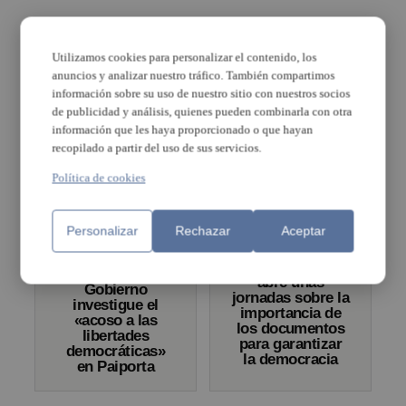
Rafelbunyol
Utilizamos cookies para personalizar el contenido, los
El Ayuntamiento
comença les
anuncios y analizar nuestro tráfico. También compartimos
de Torrent
seues festes
información sobre su uso de nuestro sitio con nuestros socios
celebra el 40
patronals d’una
aniversario de
de publicidad y análisis, quienes pueden combinarla con otra
manera molt
las primeras
información que les haya proporcionado o que hayan
especial: retent
elecciones
recopilado a partir del uso de sus servicios.
homenatge a la
democráticas
Democràcia
Política de cookies
Personalizar
Rechazar
Aceptar
Compromís pide
La Fundación
que la
Nelson Mandela
Delegación del
abre unas
Gobierno
jornadas sobre la
investigue el
importancia de
«acoso a las
los documentos
libertades
para garantizar
democráticas»
la democracia
en Paiporta