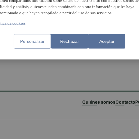
bién compartimos información sobre su uso de nuestro sitio con nuestros socios de
licidad y análisis, quienes pueden combinarla con otra información que les haya
porcionado o que hayan recopilado a partir del uso de sus servicios.
ítica de cookies
Personalizar
Rechazar
Aceptar
Quiénes somos
Contacto
P