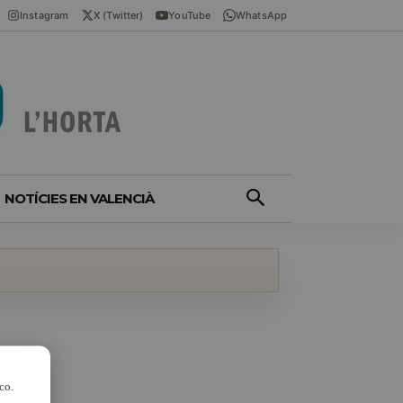
Instagram
X (Twitter)
YouTube
WhatsApp
NOTÍCIES EN VALENCIÀ
co.