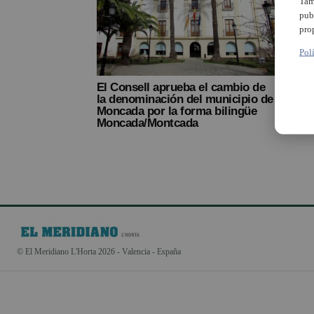
Tam
pub
pro
Pol
El Consell aprueba el cambio de
la denominación del municipio de
Moncada por la forma bilingüe
Moncada/Montcada
© El Meridiano L'Horta 2026 - Valencia - España