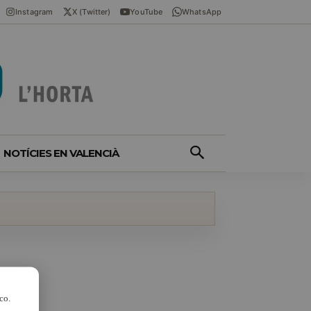
Instagram
X (Twitter)
YouTube
WhatsApp
NOTÍCIES EN VALENCIÀ
co.