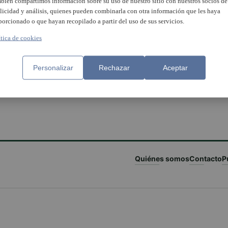
bién compartimos información sobre su uso de nuestro sitio con nuestros socios de
licidad y análisis, quienes pueden combinarla con otra información que les haya
porcionado o que hayan recopilado a partir del uso de sus servicios.
ítica de cookies
Personalizar
Rechazar
Aceptar
Quiénes somos
Contacto
P