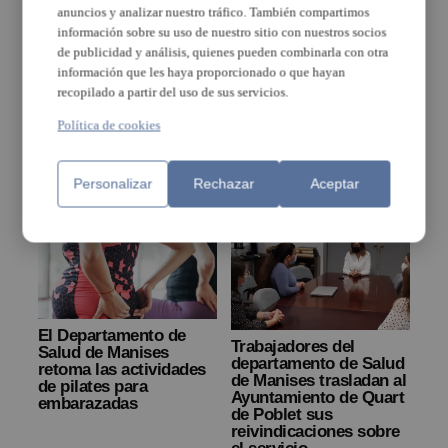
anuncios y analizar nuestro tráfico. También compartimos
La alcaldesa de Quart
El Departamento de
información sobre su uso de nuestro sitio con nuestros socios
de Poblet impulsa la
Salud de Manises ya ha
de publicidad y análisis, quienes pueden combinarla con otra
creación de una Xarxa
vacunado al 76% de su
d’Alcaldies para
población
información que les haya proporcionado o que hayan
garantizar la
recopilado a partir del uso de sus servicios.
recuperación de la
gestión directa del
Política de cookies
Departamento de Salud
de Manises
Personalizar
Rechazar
Aceptar
El Departamento de
Trabajadores del
Salud de Manises
departamento de Salud
retoma las actividades
de Manises trasladan al
de pilates para
Ayuntamiento de Quart
embarazadas
de Poblet sus
reivindicaciones sobre