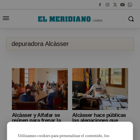
depuradora Alcàsser
Alcàsser y Alfafar se
Alcàsser hace públicas
reúnen para frenar la
las alegaciones que
macro depuradora
presentó para frenar la
macro depuradora
Utilizamos cookies para personalizar el contenido, los