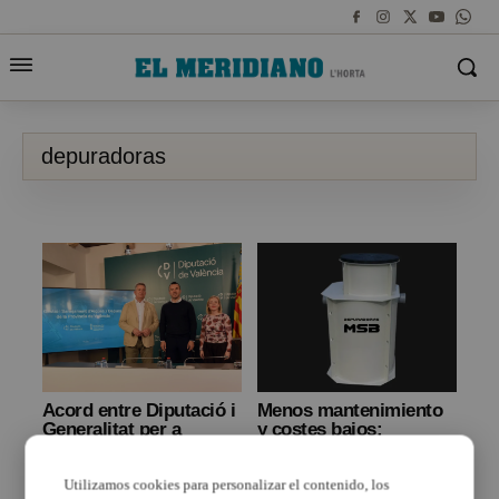
depuradoras
Acord entre Diputació i
Menos mantenimiento
Generalitat per a
y costes bajos:
millorar el sanejament
beneficios de una
amb 51 milions d’euros
depuradora MSB
Utilizamos cookies para personalizar el contenido, los