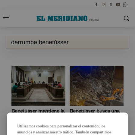
derrumbe benetússer
Benetússer mantiene la
Benetússer busca una
atención directa a las
solución habitacional
familias tras el
para las tres familias
Utilizamos cookies para personalizar el contenido, los
derrumbe del 14 de
afectadas por el
julio
derrumbe de su edificio
anuncios y analizar nuestro tráfico. También compartimos