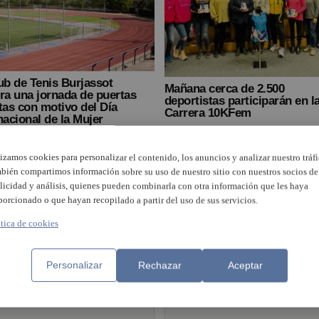
ub de Tenis Burjassot
Mañana cerca de 2.500
ra una jornada de puertas
deportistas participarán en la
tas con motivo del Día
Carrera 10KFem
nacional de la Mujer
lizamos cookies para personalizar el contenido, los anuncios y analizar nuestro tráfi
bién compartimos información sobre su uso de nuestro sitio con nuestros socios de
licidad y análisis, quienes pueden combinarla con otra información que les haya
porcionado o que hayan recopilado a partir del uso de sus servicios.
Programación especial 
ítica de cookies
L’Horta celebra el Día
L’Espai d’Igualtat de
Internacional de la Mujer
Alfafar para el Día
Internacional de la Muje
Personalizar
Rechazar
Aceptar