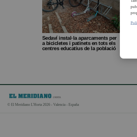
Tam
pub
pro
Pol
Sedaví instal·la aparcaments per
a bicicletes i patinets en tots els
centres educatius de la població
© El Meridiano L'Horta 2026 - Valencia - España