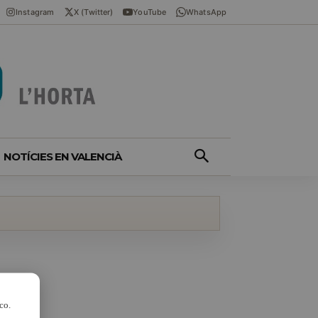
Instagram
X (Twitter)
YouTube
WhatsApp
NOTÍCIES EN VALENCIÀ
co.