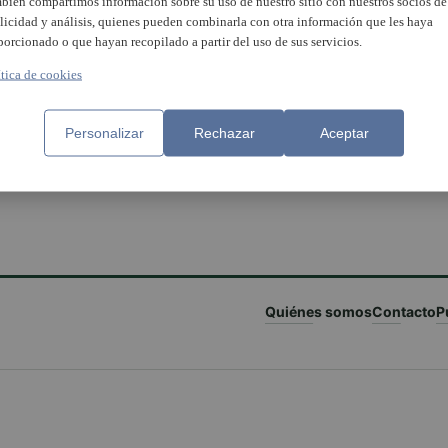
bién compartimos información sobre su uso de nuestro sitio con nuestros socios de
licidad y análisis, quienes pueden combinarla con otra información que les haya
porcionado o que hayan recopilado a partir del uso de sus servicios.
ítica de cookies
Personalizar
Rechazar
Aceptar
Quiénes somos
Contacto
P